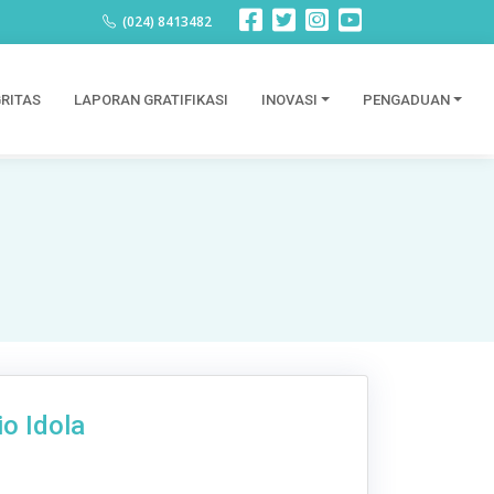
(024) 8413482
RITAS
LAPORAN GRATIFIKASI
INOVASI
PENGADUAN
o Idola